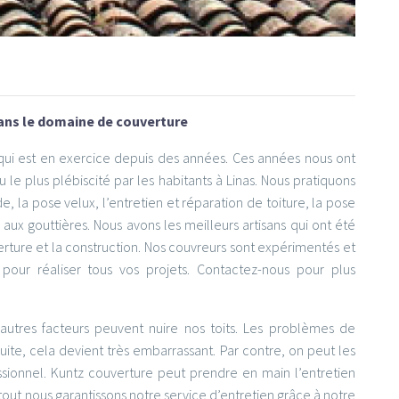
dans le domaine de couverture
 qui est en exercice depuis des années. Ces années nous ont
le plus plébiscité par les habitants à Linas. Nous pratiquons
, la pose velux, l’entretien et réparation de toiture, la pose
s aux gouttières. Nous avons les meilleurs artisans qui ont été
ture et la construction. Nos couvreurs sont expérimentés et
our réaliser tous vos projets. Contactez-nous pour plus
utres facteurs peuvent nuire nos toits. Les problèmes de
suite, cela devient très embarrassant. Par contre, on peut les
essionnel. Kuntz couverture peut prendre en main l’entretien
out nous garantissons notre service d’entretien grâce à notre