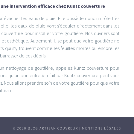
d’une intervention efficace chez Kuntz couverture
ur évacuer les eaux de pluie. Elle possède donc un rôle très
s elle, les eaux de pluie vont s’écouler directement dans les
couverture pour installer votre gouttière. Nos ouvriers sont
té et esthétique. Autrement, il se peut que votre gouttière ne
s qui s’y trouvent comme les feuilles mortes ou encore les
barrasser de ces débris.
 un nettoyage de gouttière, appelez Kuntz couverture pour
mons qu’un bon entretien fait par Kuntz couverture peut vous
. Nous allons prendre soin de votre gouttière pour que votre
ttirant.
© 2020 BLOG ARTISAN COUVREUR |
MENTIONS LÉGALES