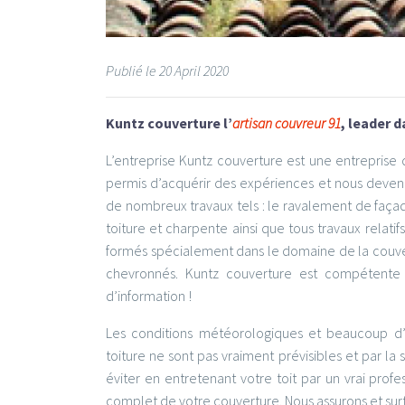
Publié le
20
April 2020
Kuntz couverture l’
artisan couvreur 91
, leader 
L’entreprise Kuntz couverture est une entreprise
permis d’acquérir des expériences et nous devenu 
de nombreux travaux tels : le ravalement de façade
toiture et charpente ainsi que tous travaux relatif
formés spécialement dans le domaine de la couver
chevronnés. Kuntz couverture est compétente p
d’information !
Les conditions météorologiques et beaucoup d’a
toiture ne sont pas vraiment prévisibles et par la 
éviter en entretenant votre toit par un vrai prof
complet de votre couverture. Nous assurons et surt