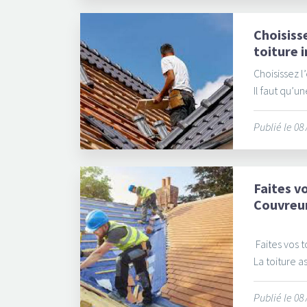
Choisiss
toiture 
Choisissez 
Il faut qu’un
Publié le 08
Faites v
Couvreu
Faites vos 
La toiture as
Publié le 08