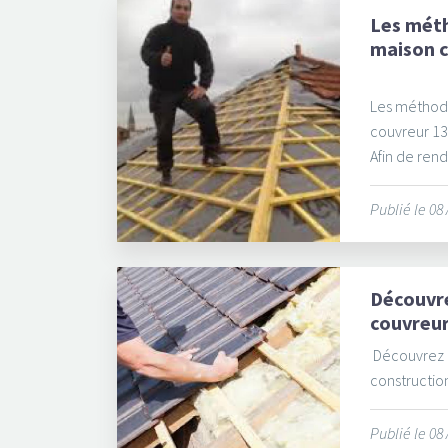
Les méth
maison c
Les méthode
couvreur 1
Afin de rend
Publié le 08
Découvre
couvreur
Découvrez l
construction,
Publié le 08