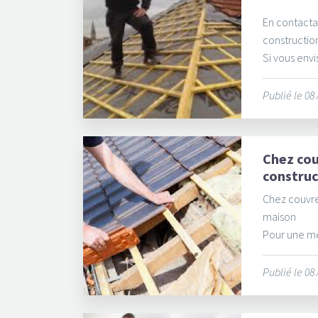
En contacta
constructio
Si vous envi
Publié le 08
Chez cou
constru
Chez couvre
maison
Pour une mei
Publié le 08