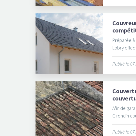
Couvreur
compétit
Préparée à t
Lobry effect
Publié le 07
Couvertu
couvertu
Afin de gara
Girondin cou
Publié le 07