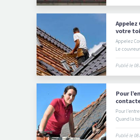
Appelez 
votre to
Appelez Cou
Le couvreur 
Publié le 08
Pour l’en
contacte
Pour l’entre
Quand la toit
Publié le 08